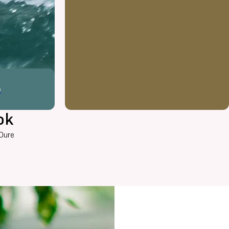
e
ok
 Oure