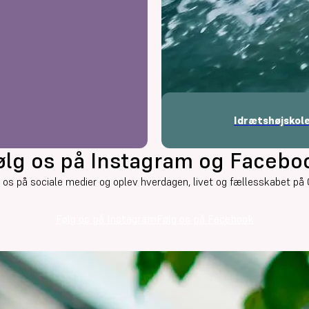
Idrætshøjskol
ølg os på Instagram og Facebo
 os på sociale medier og oplev hverdagen, livet og fællesskabet på
Følg os på Instagram
Følg os på Facebook