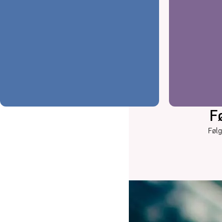
F
Følg
Fortællinger fra Oure