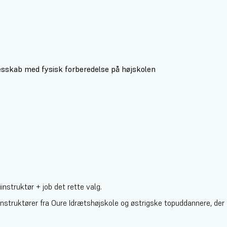
esskab med fysisk forberedelse på højskolen
nstruktør + job det rette valg.
ruktører fra Oure Idrætshøjskole og østrigske topuddannere, der kva