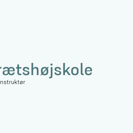
drætshøjskole
 instruktør