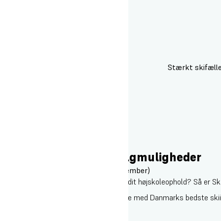
Stærkt skifæll
I efteråret har du 3 valgmuligheder
1. Skiinstruktør + job (november–december)
Drømmer du om en sæson på ski efter dit højskoleophold? Så er Skii
Du får 15 dages skiinstruktøruddannelse med Danmarks bedste skiinst
verden.