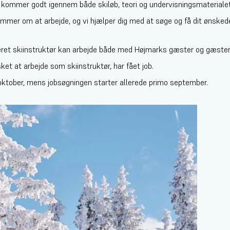
g kommer godt igennem både skiløb, teori og undervisningsmaterialet
rømmer om at arbejde, og vi hjælper dig med at søge og få dit ønsked
ret skiinstruktør kan arbejde både med Højmarks gæster og gæster fr
nsket at arbejde som skiinstruktør, har fået job.
il oktober, mens jobsøgningen starter allerede primo september.