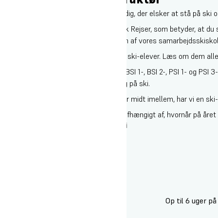
Ski på Oure Idrætshøjskole er både for dig, der elsker at stå på ski og
Vi har et unikt samarbejde med Højmark Rejser, som betyder, at du 
hos Højmark eller som skiinstruktør i en af vores samarbejdsskiskol
Vi har mange forskellige muligheder for ski-elever. Læs om dem al
Du kan uddanne dig til skiinstruktør på BSI 1-, BSI 2-, PSI 1- og PS
vælge at fokusere på din egen udvikling på ski.
Uanset om du er begynder, ekspert eller midt imellem, har vi en ski-li
Vælg mellem flere forskellige skilinjer afhængigt af, hvornår på året
Højdepunkterne på linjefaget Ski
Op til 6 uger p