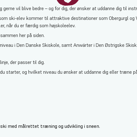
 gerne vil blive bedre – og for dig, der ønsker at uddanne dig til inst
som ski-elev kommer til attraktive destinationer som Obergurgl og 
er, når du er færdig som højskoleelev.
lesammen her på siden.
I 3-niveau i Den Danske Skiskole, samt Anwärter i Den Østrigske Skis
nje, der passer til dig.
 du starter, og hvilket niveau du ønsker at uddanne dig eller træne på
å ski med målrettet træning og udvikling i sneen.