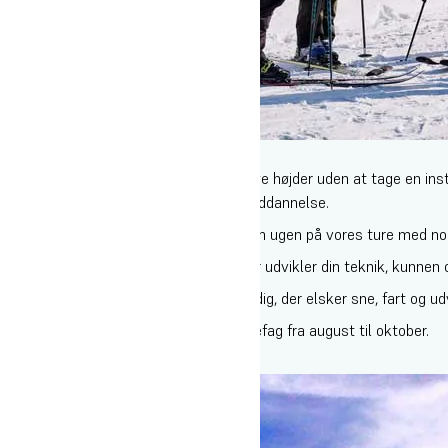
2. Ski (november-december)
Drømmer du om at løfte dit skiløb til nye højder uden at tage en in
ski-elever, som tager deres instruktøruddannelse.
Her træner du egenfærdighed 7 dage om ugen på vores ture med nogle
Du får 15 dage i sneen, hvor du for alvor udvikler din teknik, kunnen o
Ski-linjen er den perfekte mulighed for dig, der elsker sne, fart og u
Vælger du Skilinjen, har du et andet linjefag fra august til oktober.