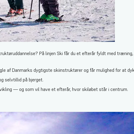
struktøruddannelse? På linjen Ski får du et efterår fyldt med træni
 af Danmarks dygtigste skiinstruktører og får mulighed for at dykk
g selvtillid på bjerget.
dvikling — og som vil have et efterår, hvor skiløbet står i centrum.