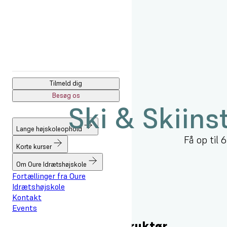
Forside
Lange højskoleophold
Fag
Ski & Ski-instruktør
Tilmeld dig
Besøg os
Ski & Skiins
Lange højskoleophold
Få op til 
Korte kurser
Om Oure Idrætshøjskole
Fortællinger fra Oure
Idrætshøjskole
Kontakt
Events
Fra skiløber til skiinstruktør