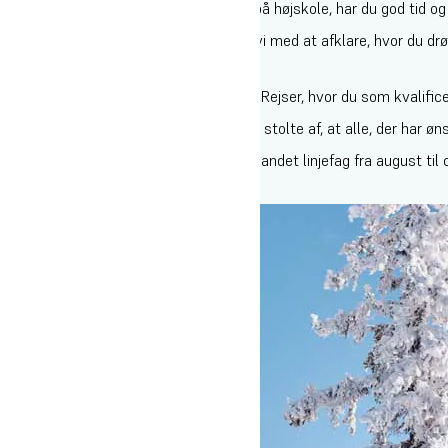
Når du tager din instruktøruddannelse på højskole, har du god tid o
Allerede i starten af opholdet arbejder vi med at afklare, hvor du d
finder en skiskole.
Vi har et tæt samarbejde med Højmark Rejser, hvor du som kvalifice
Vi kalder det ikke jobgaranti – men vi er stolte af, at alle, der har ø
Vælger du Skiinstruktør + job, har du et andet linjefag fra august t