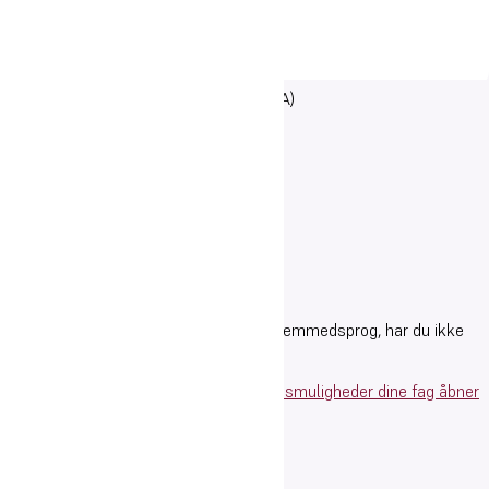
Valgfag: Et fag (enten C ➡️ B eller B ➡️ A)
Mulige valgfag:
Dramatik B
Fransk A
Fysik B
Idræt B
Musik B
Psykologi B
Tysk A
OBS: Hvis du vælger Spansk A som 2.fremmedsprog, har du ikke
mulighed for valgfag.
Her kan du se, hvilke videre uddannelsesmuligheder dine fag åbner
op for.
Pressebilleder
|
Søsikkerhed