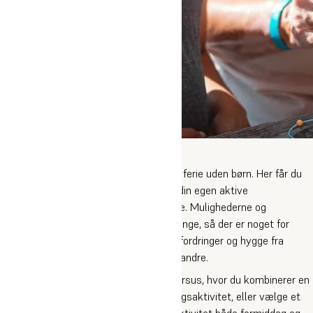
Sommerhøjskole
Sommerhøjskole for voksne, der holder ferie uden børn. Her får du
muligheden for selv at sammensætte din egen aktive
sommerferieuge på Oure Idrætshøjskole. Mulighederne og
kombinationerne for vores kurser er mange, så der er noget for
enhver smag. Kort sagt vil der være udfordringer og hygge fra
morgen til aften i samvær med mange andre.
Du kan enten vælge Design Dit Eget Kursus, hvor du kombinerer en
formiddagsaktivitet med en eftermiddagsaktivitet, eller vælge et
Intensivkursus, hvor du laver samme aktivitet både formiddag og