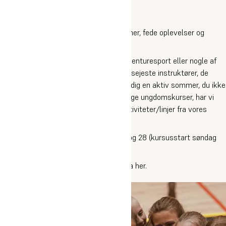
Ungdomscamp
Er du klar på den vildeste sommer?
På Oure UngdomsCamp får du nye venner, fede oplevelser og
udfordringer, der rykker dig.
Uanset om du er til dans, håndbold, adventuresport eller nogle af
vores andre spændende linjer, har vi de sejeste instruktører, de
bedste forhold og fuld fokus på at give dig en aktiv sommer, du ikke
glemmer. På sommercampens forskellige ungdomskurser, har vi
sammensat en uge med de fedeste aktiviteter/linjer fra vores
efterskole og gymnasium.
Du kan tage på sommercamp i uge 27 og 28 (kursusstart søndag
og afslutning lørdag).
Du kan se et eksempel på et ugeskema her.
Læs mere om Oure Ungdomscamp