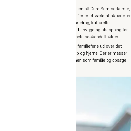
Familiehøjskole
Kom på aktiv sommerferie for hele familien på Oure Sommerkurser,
hvor alle mellem 3-120 år er velkomne. Der er et væld af aktiviteter
inden for sport, dans og musik. Der er foredrag, kulturelle
oplevelser, events og ikke mindst plads til hygge og afslapning for
både mor, far, bedstemor, bedstefar og hele søskendeflokken.
På familiehøjskolen får I en aktivitetsrig familieferie ud over det
sædvanlige, der giver energi til både krop og hjerne. Der er masser
af mulighed for både at hygge jer sammen som familie og opsøge
spændende aktiviteter på egen hånd.
Læs mere om Oure Familiehøjskole