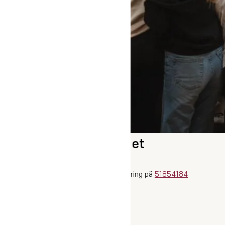
Har du spørgsmål til et
sommerkurus?
Send en mail til
sommer@oure.dk
eller ring på
51854184
Pressebilleder
|
Søsikkerhed
|