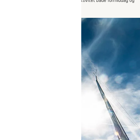
eftermiddag.
Læs mere om Oure Sommerhøjskole