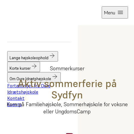
Menu
Forside
Korte kurser
Sommerkurser
Lange højskoleophold
Sommerkurser
Korte kurser
Om Oure Idrætshøjskole
Aktiv sommerferie på
Fortællinger fra Oure
Sydfyn
Idrætshøjskole
Kontakt
Kom på Familiehøjskole, Sommerhøjskole for voksne
Events
eller UngdomsCamp