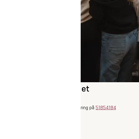
Har du spørgsmål til et
sommerkurus?
Send en mail til
sommer@oure.dk
eller ring på
51854184
Pressebilleder
|
Søsikkerhed
|