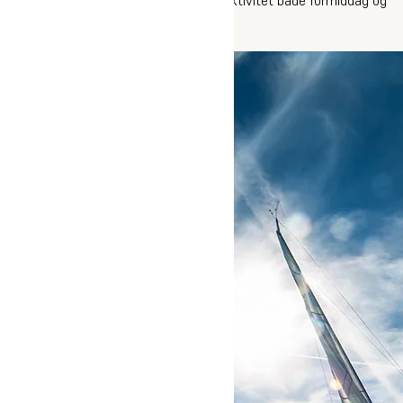
eftermiddag.
Læs mere om Oure Sommerhøjskole