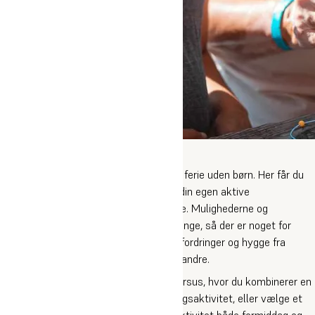
Sommerhøjskole
Sommerhøjskole for voksne, der holder ferie uden børn. Her får du
muligheden for selv at sammensætte din egen aktive
sommerferieuge på Oure Idrætshøjskole. Mulighederne og
kombinationerne for vores kurser er mange, så der er noget for
enhver smag. Kort sagt vil der være udfordringer og hygge fra
morgen til aften i samvær med mange andre.
Du kan enten vælge Design Dit Eget Kursus, hvor du kombinerer en
formiddagsaktivitet med en eftermiddagsaktivitet, eller vælge et
Intensivkursus, hvor du laver samme aktivitet både formiddag og