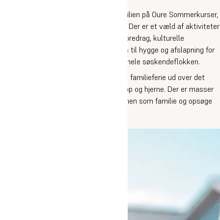
Familiehøjskole
Kom på aktiv sommerferie for hele familien på Oure Sommerkurser,
hvor alle mellem 3-120 år er velkomne. Der er et væld af aktiviteter
inden for sport, dans og musik. Der er foredrag, kulturelle
oplevelser, events og ikke mindst plads til hygge og afslapning for
både mor, far, bedstemor, bedstefar og hele søskendeflokken.
På familiehøjskolen får I en aktivitetsrig familieferie ud over det
sædvanlige, der giver energi til både krop og hjerne. Der er masser
af mulighed for både at hygge jer sammen som familie og opsøge
spændende aktiviteter på egen hånd.
Læs mere om Oure Familiehøjskole