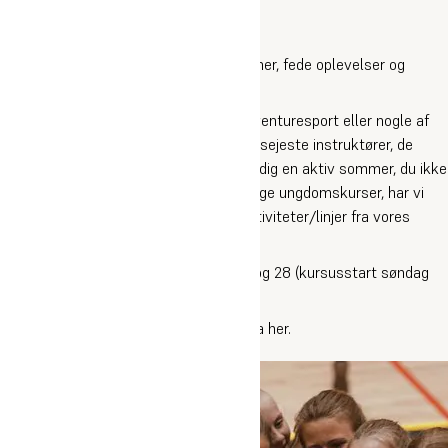
Ungdomscamp
Er du klar på den vildeste sommer?
På Oure UngdomsCamp får du nye venner, fede oplevelser og
udfordringer, der rykker dig.
Uanset om du er til dans, håndbold, adventuresport eller nogle af
vores andre spændende linjer, har vi de sejeste instruktører, de
bedste forhold og fuld fokus på at give dig en aktiv sommer, du ikke
glemmer. På sommercampens forskellige ungdomskurser, har vi
sammensat en uge med de fedeste aktiviteter/linjer fra vores
efterskole og gymnasium.
Du kan tage på sommercamp i uge 27 og 28 (kursusstart søndag
og afslutning lørdag).
Du kan se et eksempel på et ugeskema her.
Læs mere om Oure Ungdomscamp