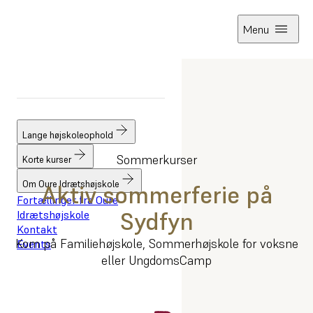
Menu
Forside
Korte kurser
Sommerkurser
Lange højskoleophold
Sommerkurser
Korte kurser
Om Oure Idrætshøjskole
Aktiv sommerferie på
Fortællinger fra Oure
Sydfyn
Idrætshøjskole
Kontakt
Kom på Familiehøjskole, Sommerhøjskole for voksne
Events
eller UngdomsCamp