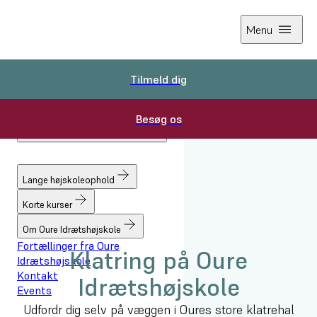
Menu
Tilmeld dig
Tilmeld dig
Besøg os
Besøg os
Forside
Lange højskoleophold
Fag
Lange højskoleophold
Klatring
Korte kurser
Om Oure Idrætshøjskole
Fortællinger fra Oure
Klatring på Oure
Idrætshøjskole
Kontakt
Idrætshøjskole
Events
Udfordr dig selv på væggen i Oures store klatrehal