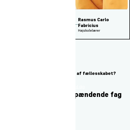
Rasmus Carlo
2
Fabricius
Højskolelærer
Allan Hansen
1
Højskolelærer
Er du klar til at blive en del af fællesskabet?
Besøg os
Tilmeld dig
Udforsk vores andre spændende fag