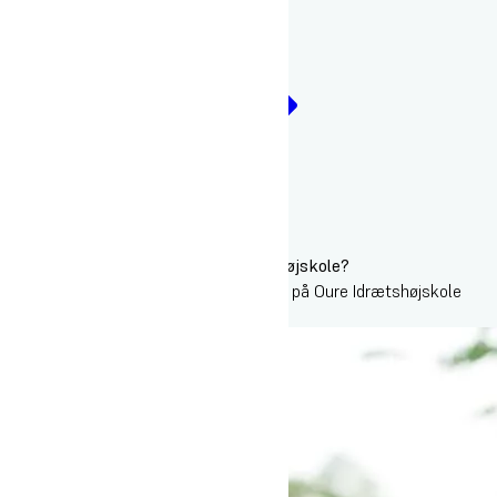
skal du vælge Oure?
Faciliteter
Kontakt
Følg os på Instagram
Hvordan er det at gå på Oure Idrætshøjskole?
Her på profilen viser vi et glimt fra livet på Oure Idrætshøjskole
@ourehoejskole