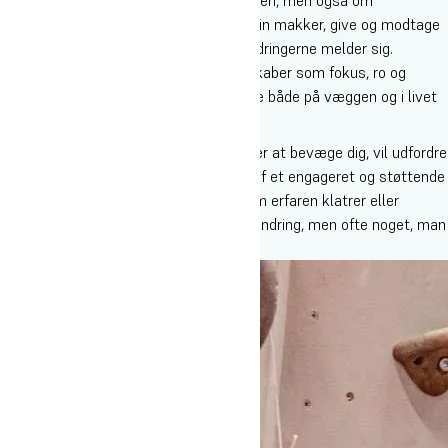
samarbejde og tillid. Du lærer at sikre din makker, give og modtage
feedback og støtte hinanden, når udfordringerne melder sig.
Samtidig arbejder vi med mentale redskaber som fokus, ro og
viljestyrke – kompetencer, du kan bruge både på væggen og i livet
udenfor.
Idrætsfaget Klatring er for dig, der elsker at bevæge dig, vil udfordre
dine grænser og samtidig være en del af et engageret og støttende
fællesskab. Du kan være med både som erfaren klatrer eller
nybegynder – og højdeskræk er ingen hindring, men ofte noget, man
kan arbejde sig igennem.