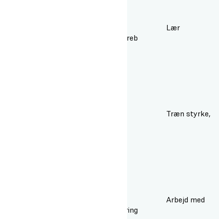
Lær
klatreteknik både med og uden reb
Træn styrke,
balance og kropskontrol
Arbejd med
tillid, samarbejde og makkersikring