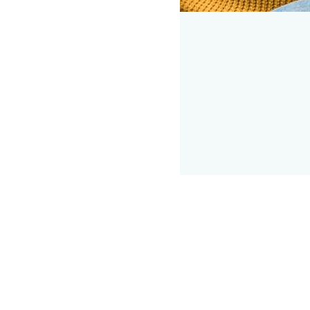
Pressebilleder
|
Søsikkerhed
|
Privatlivspolitik
|
Cookiepolitik
|
Whistleblowerordning
|
Lectio