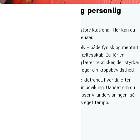
Klatring, fællesskab og personlig
udvikling
100 meter fra dit værelse ligger Oures store klatrehal. Her kan du
prøve kræfter med klatring - på alle niveuaer.
Klatring er for dig, der vil udfordre dig selv – både fysisk og mentalt
– og samtidig blive en del af et stærkt fællesskab. Du får en
grundig introduktion til klatresporten og lærer teknikker, der styrker
din krop, forbedrer din koncentration og øger din kropsbevidsthed.
Undervisningen foregår i en topmoderne klatrehal, hvor du efter
forløbet får mulighed for at fortsætte din udvikling. Uanset om du
er nybegynder eller erfaren klatrer, tilpasser vi undervisningen, så
alle kan være med og udvikle sig i deres eget tempo.
Højdepunkter på faget