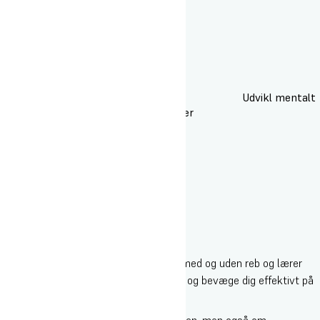
Udvikl mentalt
fokus og mod på nye udfordringer
Teknik, tillid og fokus
Du bliver introduceret til klatring både med og uden reb og lærer
forskellige teknikker til at bruge udstyr og bevæge dig effektivt på
væggen.
Klatring handler ikke kun om at nå toppen, men også om