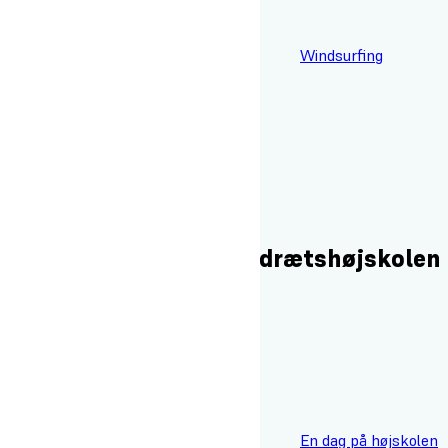
Windsurfing
Se alle fag
Læs mere om livet på idrætshøjskolen
Vil du se hvordan vi bor?
En dag på højskolen