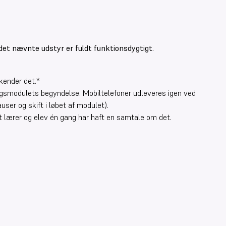
et nævnte udstyr er fuldt funktionsdygtigt.
kender det.*
gsmodulets begyndelse. Mobiltelefoner udleveres igen ved
user og skift i løbet af modulet).
t lærer og elev én gang har haft en samtale om det.