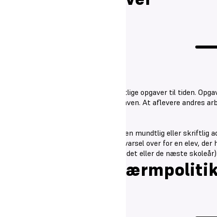
Eleverne har pligt til at aflevere skriftlige opgaver til tiden. O
eleven skal selv have udarbejdet opgaven. At aflevere andres arb
ligeledes opfattes som snyd.
Snyd med skriftlige opgaver kan give en mundtlig eller skriftlig a
eksamen i det pågældende fag. En advarsel over for en elev, der 
gymnasieforløb (dvs. blive overført til det eller de næste skoleår
It-udstyr og skærmpoliti