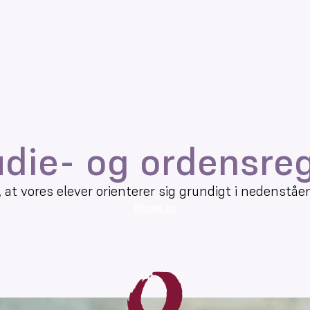
udie- og ordensreg
at vores elever orienterer sig grundigt i nedenståen
Besøg os