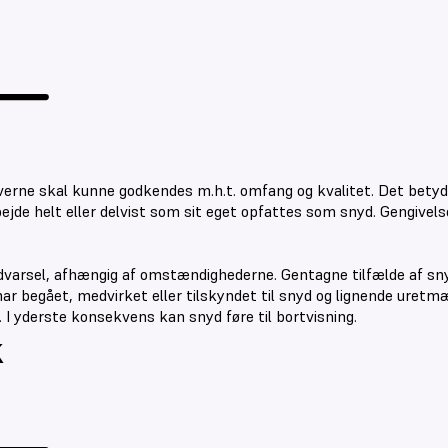
pgaverne skal kunne godkendes m.h.t. omfang og kvalitet. Det betyd
ejde helt eller delvist som sit eget opfattes som snyd. Gengivels
dvarsel, afhængig af omstændighederne. Gentagne tilfælde af snyd gi
har begået, medvirket eller tilskyndet til snyd og lignende uretm
). I yderste konsekvens kan snyd føre til bortvisning.
k