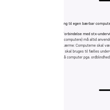
Det er elevernes ansvar at have adgang til egen bærbar compute
Rammer for brug af digitale devices i forbindelse med stx-undervi
Skærme (mobiltelefoner og/eller computere) må altid anvendes 
Undervisningen begynder uden skærme: Computerne skal være 
modulets afslutning, eller hvis de skal bruges til fælles underv
*Såfremt en elev bruger hjælpemidler på computer pga. ordblindhed,
Fravær