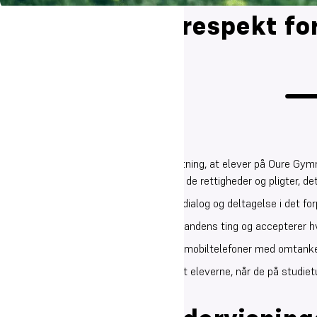
Fællesskab og respekt fo
Overordnet er det skolens klare forventning, at elever på Oure Gy
indgår i et forpligtende fællesskab med de rettigheder og pligter, de
Vi arbejder ud fra respekt for hinanden, dialog og deltagelse i det f
Vi anerkender hinanden, respekterer hinandens ting og accepterer hv
Vi bruger de sociale medier, internet og mobiltelefoner med omtanke
Det er endvidere skolens forventning, at eleverne, når de på studiet
Se i øvrigt skolens samværspolitik
.