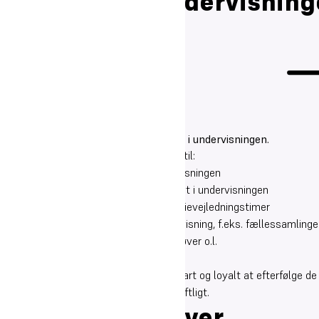
Deltagelse i undervisnin
Eleverne har pligt til at deltage aktivt i undervisningen.
Det vil sige, at eleverne har pligt til:
At møde velforberedte til undervisningen
At deltage opmærksomt og aktivt i undervisningen
At deltage i fællestimer og i studievejledningstimer
At deltage i anden omlagt undervisning, f.eks. fællessamlinger
At deltage i årsprøver, terminsprøver o.l.
At deltage i ekskursioner.
Generelt har eleverne pligt til umiddelbart og loyalt at efterfølge d
anvisningerne gives mundtligt eller skriftligt.
Skriftlige opgaver