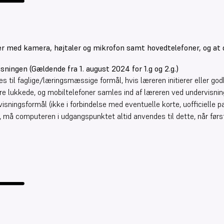
r med kamera, højtaler og mikrofon samt hovedtelefoner, og at d
sningen (Gældende fra 1. august 2024 for 1.g og 2.g.)
til faglige/læringsmæssige formål, hvis læreren initierer eller god
lukkede, og mobiltelefoner samles ind af læreren ved undervisnin
isningsformål (ikke i forbindelse med eventuelle korte, uofficielle pa
 må computeren i udgangspunktet altid anvendes til dette, når førs