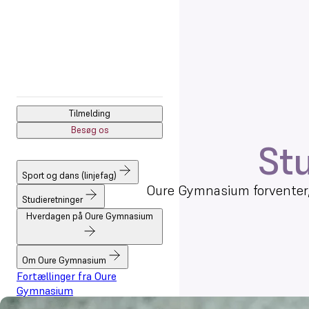
Forside
Om Oure Gymnasium
Regler og retningslinjer
Regler
Tilmelding
Besøg os
St
Sport og dans (linjefag)
Oure Gymnasium forventer, 
Studieretninger
Hverdagen på Oure Gymnasium
Om Oure Gymnasium
Fortællinger fra Oure
Gymnasium