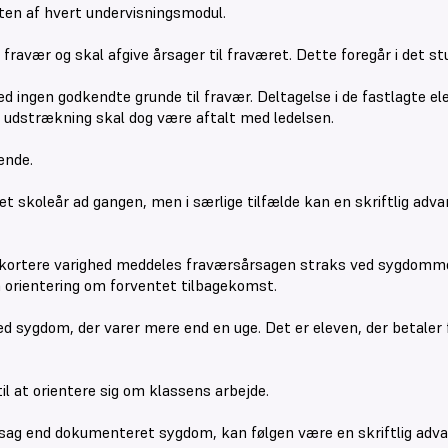
ten af hvert undervisningsmodul.
t fravær og skal afgive årsager til fraværet. Dette foregår i det 
ed ingen godkendte grunde til fravær. Deltagelse i de fastlagte e
 udstrækning skal dog være aftalt med ledelsen.
ende.
koleår ad gangen, men i særlige tilfælde kan en skriftlig advarsel
 af kortere varighed meddeles fraværsårsagen straks ved sygdomm
n orientering om forventet tilbagekomst.
sygdom, der varer mere end en uge. Det er eleven, der betaler f
il at orientere sig om klassens arbejde.
sag end dokumenteret sygdom, kan følgen være en skriftlig advars