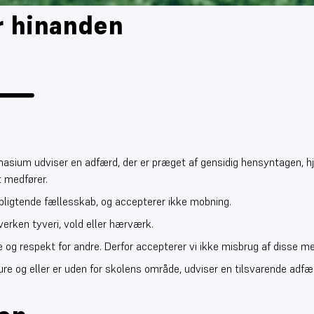
r hinanden
mnasium udviser en adfærd, der er præget af gensidig hensyntagen,
t medfører.
orpligtende fællesskab, og accepterer ikke mobning.
erken tyveri, vold eller hærværk.
 og respekt for andre. Derfor accepterer vi ikke misbrug af disse me
ure og eller er uden for skolens område, udviser en tilsvarende adfær