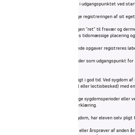
Elevernes tilstedeværelse registreres i udgangspunktet ved star
Den enkelte elev har adgang til at følge registreringen af sit ege
Der er i de gymnasiale uddannelser ingen ”ret” til fravær og derm
registreres ikke som fravær. Mødernes tidsmæssige placering og
Manglende eller ikke rettidigt afleverede opgaver registreres løb
Registreringen af en elevs fravær gælder som udgangspunkt for et s
kommende skoleår.
Planlagt fravær skal meddeles skriftligt i god tid. Ved sygdom
uge) meddeles skolens kontor (fx mail eller lectiobesked) med e
Lægeerklæring kan kræves ved hyppige sygdomsperioder eller ved 
skolen sig ret til at bede om en lægeerklæring.
Hvis en elev er fraværende fx pga. sygdom, har eleven selv pligt t
Hvis man udebliver fra terminsprøver eller årsprøver af anden år