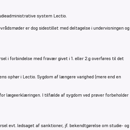
studieadministrative system Lectio.
levrådsmøder er dog sidestillet med deltagelse i undervisningen og
 i forbindelse med fravær givet i 1. eller 2.g overføres til det
ens ophør i Lectio. Sygdom af længere varighed (mere end en
or lægeerklæringen. I tilfælde af sygdom ved prøver forbeholder
el evt. ledsaget af sanktioner, jf. bekendtgørelse om studie- og