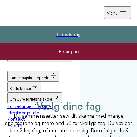
Menu
Tilmeld dig
Tilmeld dig
Besøg os
Besøg os
Forside
Lange højskoleophold
Fag
Lange højskoleophold
Korte kurser
Om Oure Idrætshøjskole
Vælg dine fag
Fortællinger fra Oure
Idrætshøjskole
Du sammensætter selv dit skema med mange
Kontakt
sportsgrene og mere end 50 forskellige fag. Du vælger
Events
dine 2 linjefag, når du tilmelder dig. Dem følger du 9