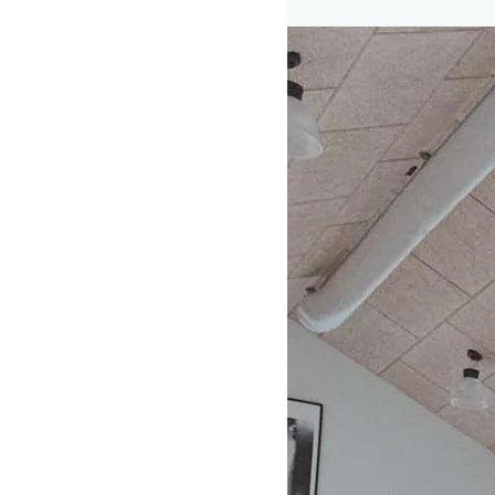
Musik på Oure Idrætshøjskole