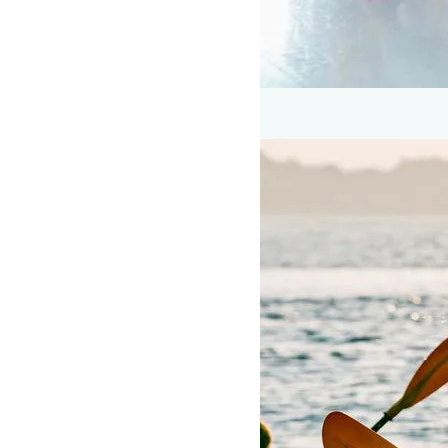
Dans på Oure Idrætshøjskole
Kan vælges april- juni