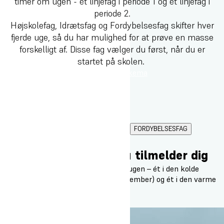
timer om ugen - ét linjefag i periode 1 og ét linjefag i
periode 2.
Højskolefag, Idrætsfag og Fordybelsesfag skifter hver
fjerde uge, så du har mulighed for at prøve en masse
forskelligt af. Disse fag vælger du først, når du er
startet på skolen.
Tilmeld dig
Se skema
LINJEFAG
HØJSKOLEFAG
IDRÆTSFAG
FORDYBELSESFAG
FÆLLESFAG
Vælg 2 linjefag, når du tilmelder dig
Du har ét fag ad gangen i 9 timer om ugen – ét i den kolde
periode (jan.–marts eller oktober–december) og ét i den varme
(april–juni eller august–oktober).
Kan vælges januar - marts