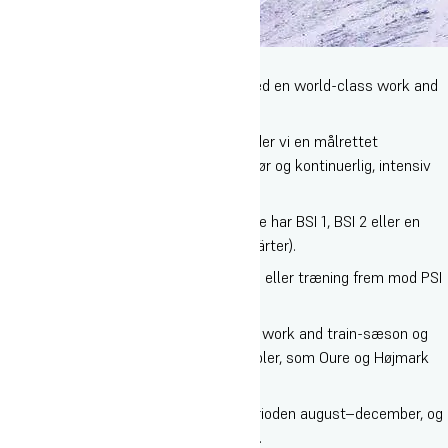
3. PSI-linjen (august–december)
PSI-linjen kombinerer 15 dage på ski med en world-class work and
train-sæson i Wagrain i Østrig.
I samarbejde med Højmark Rejser tilbyder vi en målrettet
kombination af arbejde som skiinstruktør og kontinuerlig, intensiv
skitræning.
Du kan vælge PSI-linjen, hvis du allerede har BSI 1, BSI 2 eller en
tilsvarende level 1-uddannelse (fx Anwärter).
I efteråret tilbyder vi BSI 2-uddannelsen eller træning frem mod PSI
1 og PSI 3.
Efter dit højskoleophold kan du tage på work and train-sæson og
blive ansat på en af de østrigske skiskoler, som Oure og Højmark
samarbejder med.
Vælger du PSI-linjen, følger den hele perioden august–december, og
du skal derfor ikke vælge andre linjefag.