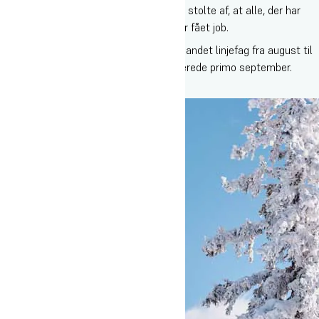
Vi kalder det ikke jobgaranti – men vi er stolte af, at alle, der har
ønsket at arbejde som skiinstruktør, har fået job.
Vælger du Skiinstruktør + job, har du et andet linjefag fra august til
oktober, mens jobsøgningen starter allerede primo september.