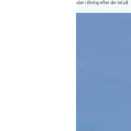
tage på sæson og få job på lokale skiskoler i Østrig efter din tid på
Oure.