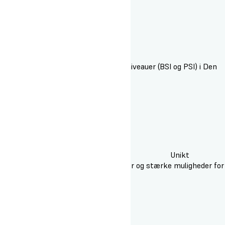
Instruktøruddannelse på flere niveauer (BSI og PSI) i Den
Danske Skiskole.
Unikt
samarbejde med Højmark Rejser og stærke muligheder for
sæsonjob.