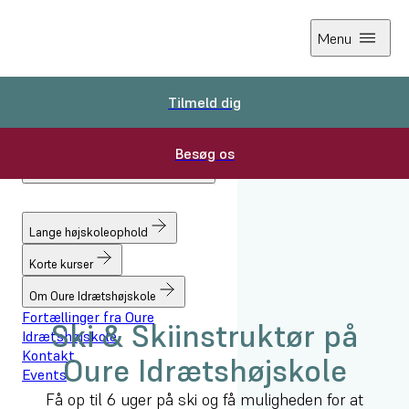
Menu
Tilmeld dig
Tilmeld dig
Besøg os
Besøg os
Forside
Lange højskoleophold
Fag
Lange højskoleophold
Ski & Ski-instruktør
Korte kurser
Om Oure Idrætshøjskole
Fortællinger fra Oure
Ski & Skiinstruktør på
Idrætshøjskole
Kontakt
Oure Idrætshøjskole
Events
Få op til 6 uger på ski og få muligheden for at