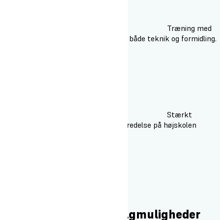
Træning med
erfarne undervisere og fokus på både teknik og formidling.
Stærkt
skifællesskab med fysisk forberedelse på højskolen
I efteråret har du 3 valgmuligheder