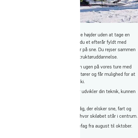
2. Ski (november-december)
Drømmer du om at løfte dit skiløb til nye højder uden at tage en
instruktøruddannelse? På linjen Ski får du et efterår fyldt med
træning, fællesskab og store oplevelser på sne. Du rejser sammen
med de ski-elever, som tager deres instruktøruddannelse.
Her træner du egenfærdighed 7 dage om ugen på vores ture med
nogle af Danmarks dygtigste skiinstruktører og får mulighed for at
dykke ned i masser af udfordringer på ski.
Du får 15 dage i sneen, hvor du for alvor udvikler din teknik, kunnen
og selvtillid på bjerget.
Ski-linjen er den perfekte mulighed for dig, der elsker sne, fart og
udvikling — og som vil have et efterår, hvor skiløbet står i centrum.
Vælger du Skilinjen, har du et andet linjefag fra august til oktober.