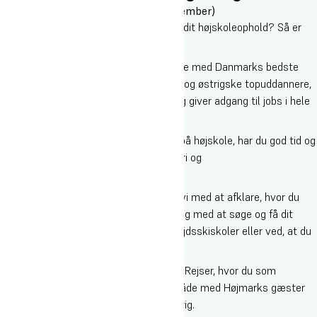
1. Skiinstruktør + job (november–december)
Drømmer du om en sæson på ski efter dit højskoleophold? Så er
Skiinstruktør + job det rette valg.
Du får 15 dages skiinstruktøruddannelse med Danmarks bedste
skiinstruktører fra Oure Idrætshøjskole og østrigske topuddannere,
der kvalificerer dig som skiinstruktør og giver adgang til jobs i hele
verden.
Når du tager din instruktøruddannelse på højskole, har du god tid og
kommer godt igennem både skiløb, teori og
undervisningsmaterialet flere gange.
Allerede i starten af opholdet arbejder vi med at afklare, hvor du
drømmer om at arbejde, og vi hjælper dig med at søge og få dit
ønskede job – enten via vores samarbejdsskiskoler eller ved, at du
selv finder en skiskole.
Vi har et tæt samarbejde med Højmark Rejser, hvor du som
kvalificeret skiinstruktør kan arbejde både med Højmarks gæster
og gæster fra den lokale skiskole i Østrig.