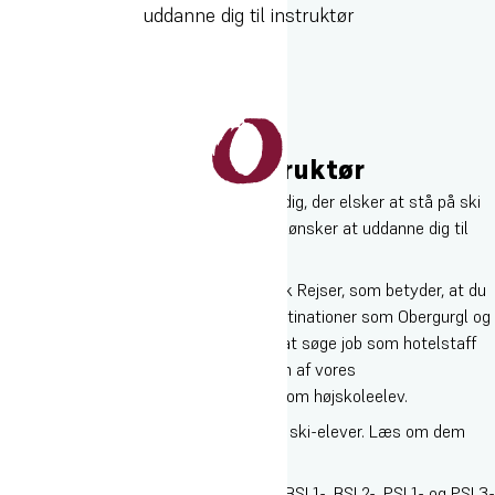
uddanne dig til instruktør
Tilmeld dig
Fra skiløber til skiinstruktør
Ski på Oure Idrætshøjskole er både for dig, der elsker at stå på ski
og gerne vil blive bedre – og for dig, der ønsker at uddanne dig til
instruktør.
Vi har et unikt samarbejde med Højmark Rejser, som betyder, at du
som ski-elev kommer til attraktive destinationer som Obergurgl og
Wagrain. Samtidig har du mulighed for at søge job som hotelstaff
hos Højmark eller som skiinstruktør i en af vores
samarbejdsskiskoler, når du er færdig som højskoleelev.
Vi har mange forskellige muligheder for ski-elever. Læs om dem
allesammen her på siden.
Du kan uddanne dig til skiinstruktør på BSI 1-, BSI 2-, PSI 1- og PSI 3-