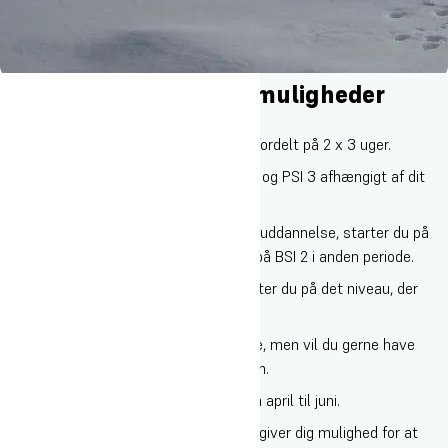
I foråret har du 2 valgmuligheder
1. Skiinstruktør – 6 uger på ski
På instruktørlinjen får du 6 uger på ski fordelt på 2 x 3 uger.
Du kan vælge mellem BSI 1, BSI 2, PSI 1 og PSI 3 afhængigt af dit
niveau.
Har du ikke tidligere taget en instruktøruddannelse, starter du på
BSI 1 i første periode og kan fortsætte på BSI 2 i anden periode.
Har du allerede en uddannelse, fortsætter du på det niveau, der
passer til dig.
Ønsker du ikke en instruktøruddannelse, men vil du gerne have
seks uger på ski, er du også velkommen.
Efter marts vælger du en anden linje fra april til juni.
Vores samarbejde med Højmark Rejser giver dig mulighed for at