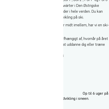
niveau i Den Danske Skiskole, samt Anwärter i Den Østrigske
Skiskole, med efterfølgende jobmuligheder i hele verden. Du kan
også vælge at fokusere på din egen udvikling på ski.
Uanset om du er begynder, ekspert eller midt imellem, har vi en ski-
linje, der passer til dig.
Vælg mellem flere forskellige skilinjer afhængigt af, hvornår på året
du starter, og hvilket niveau du ønsker at uddanne dig eller træne
på.
Højdepunkterne på linjefaget Ski
Op til 6 uger på
ski med målrettet træning og udvikling i sneen.