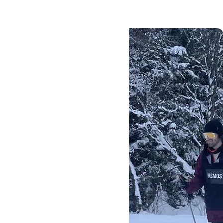
#Oure
#Højskole