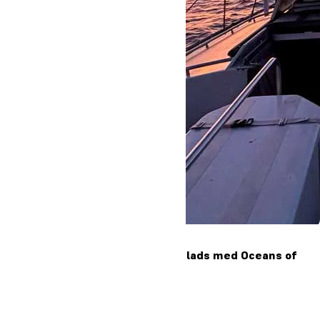
Elever fra Oure på natsejlads med Oceans of
Hope
Læs mere