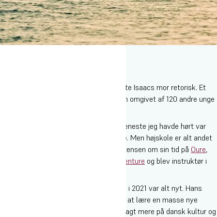
“Hvad med at tage på
højskole
?” spurgte Isaacs mor retorisk. Et
par måneder senere stod han på Sydfyn omgivet af 120 andre unge
mennesker.
“Jeg anede ikke hvad højskole var. Det eneste jeg havde hørt var
højSKOLE og dét gad jeg bare ikke mere. Men højskole er alt andet
en normal skole!”, fortæller Isaac Christensen om sin tid på
Oure
,
hvor han i 18 måneder gik på
linjen Adventure
og blev instruktør i
kajak, klatring og mountainbike.
Da Isaac trådte ind på højskolen tilbage i 2021 var alt nyt. Hans
forventninger til de næste måneder var at lære en masse nye
mennesker at kende og samtidig få smagt mere på dansk kultur og