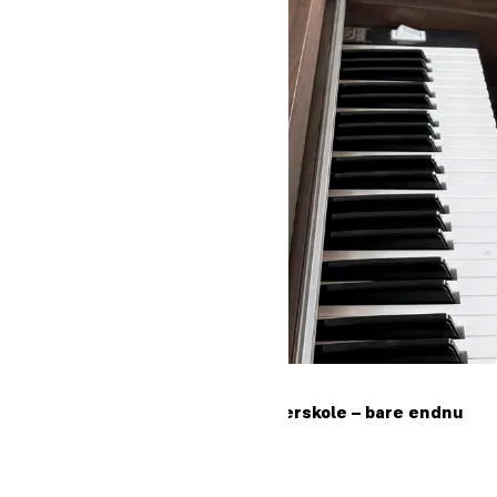
"Højskole er ligesom efterskole – bare endnu
federe"
Læs mere