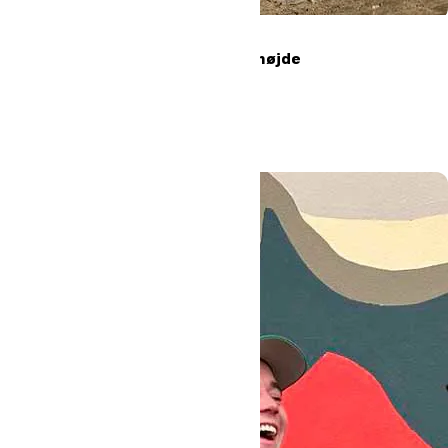
Dannelse i 5000 meters højde
Læs mere
#Højskole
#Oure