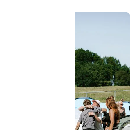
#Oure
#Højskole