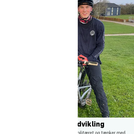
En kæmpe personlig udvikling
Isaac er nu startet som værnepligtig i militæret og tænker med