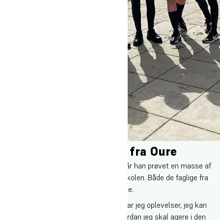
Gør brug af erfaringer fra Oure
I militæret, hvor Isaac befinder sig nu, får han prøvet en masse af
de ting af, som han har udviklet på højskolen. Både de faglige fra
adventure-undervisningen og det sociale.
”Når vi møder udfordringer i militæret, har jeg oplevelser, jeg kan
trække på fra højskolen, og jeg ved hvordan jeg skal agere i den