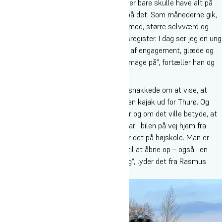
Oure, mødte jeg en fyr med høj energi, der bare skulle have alt på
livets buffet - uden egentlig at smage på det. Som månederne gik,
oplevede jeg en fyr, der voksede - med mod, større selvværd og
selvtillid og en indsigt i sit eget følelsesregister. I dag ser jeg en ung
mand, der fortsat danser med livet fuld af engagement, glæde og
opmærksomhed til det han vælger at smage på”, fortæller han og
fortsætter:
”Jeg husker tydeligt den første gang vi snakkede om at vise, at
man som mand er ked af det. Det var i en kajak ud for Thurø. Og
første gang vi snakkede om at være sur og om det ville betyde, at
andre så ikke kunne lide en mere. Det var i bilen på vej hjem fra
mountainbike-undervisning. Og sådan er det på højskole. Man er
sammen på en måde, der giver en lyst til at åbne op – også i en
kajak eller i bilen på vej hjem fra træning”, lyder det fra Rasmus
Carlo.