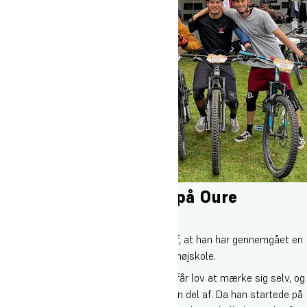
Udvikling under tiden på Oure
Højskole
Rasmus Carlo deler Isaacs oplevelse af, at han har gennemgået en
enorm udvikling i sin tid på Oure Idrætshøjskole.
”Højskole er et sted, hvor vores elever får lov at mærke sig selv, og
Isaacs dans med livet er jeg heldigvis en del af. Da han startede på