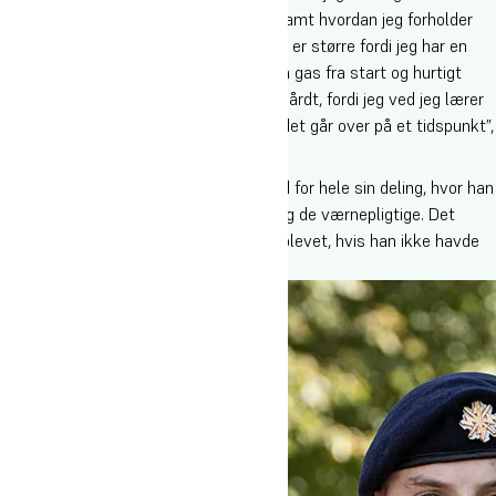
gruppe af mennesker, jeg er en del af, samt hvordan jeg forholder
mig til mine egne følelser. Mit overskud er større fordi jeg har en
strategi for udfordringer ved at give den gas fra start og hurtigt
finde ind i et flow. Jeg nyder, at det er hårdt, fordi jeg ved jeg lærer
noget om mig selv og så ved jeg jo, at det går over på et tidspunkt”,
fortæller han.
I militæret er han også blevet talsmand for hele sin deling, hvor han
sikrer samarbejdet mellem sergenter og de værnepligtige. Det
mener han ikke selv, at han ville være blevet, hvis han ikke havde
været på højskole først.