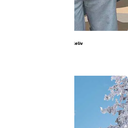
Fra byggeplads til højskoleliv
Læs mere
#Oure
#Højskole