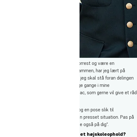
”Dét at rumme mange mennesker, gå forrest og være en
kulturbærer for, hvordan vi skal være sammen, har jeg lært på
højskole. Samtidig er jeg selvsikker, når jeg skal stå foran delingen
og snakke fordi jeg har prøvet det mange gange i mine
instruktøruddannelser”, lyder det fra Isaac, som gerne vil give et råd
med på vejen:
”Husk altid snacks. Snacks til dig selv og en pose slik til
fællesskabet. Det kan hjælpe meget i en presset situation. Pas på
fællesskabet omkring dig – så passer de også på dig”.
Vil du også prøve dig selv af med et højskoleophold?