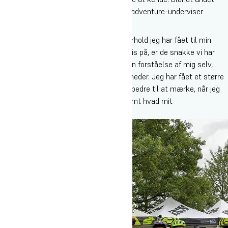
gennem mange, lange snakke med sin adventure-underviser
Rasmus Carlo.
”Det har overrasket mig, hvor tæt et forhold jeg har fået til min
underviser, hvor det jeg sætter mest pris på, er de snakke vi har
udenom alt det faglige. Som fx min egen forståelse af mig selv,
kærlighed, fremtidsdrømme og usikkerheder. Jeg har fået et større
kendskab til mine følelser og er blevet bedre til at mærke, når jeg
bliver sur, frustreret eller ked af det, samt hvad mit
handlingsmønster er”, fortæller Isaac.