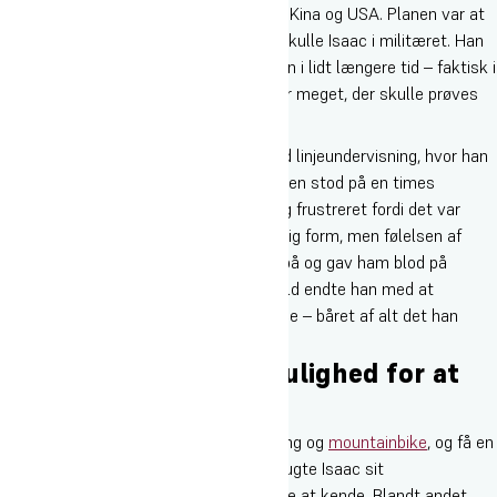
lære mere dansk, da han er vokset op i Kina og USA. Planen var at
bruge fem måneder på højskole og så skulle Isaac i militæret. Han
endte med at blive hængende på Sydfyn i lidt længere tid – faktisk i
hele 18 måneder. Der var simpelthen for meget, der skulle prøves
af.
Han husker tydeligt den første dag med linjeundervisning, hvor han
var igennem hele følelsesregistret. Dagen stod på en times
orienteringsløb og Isaac var både sur og frustreret fordi det var
svært at finde vej og fordi han var i dårlig form, men følelsen af
glæde da han kom i mål, var til at føle på og gav ham blod på
tanden. I slutningen af sit højskoleophold endte han med at
gennemføre et 24 timers adventure race – båret af alt det han
havde lært på højskolen.
På højskolen får du mulighed for at
mærke dig selv
Udover at blive instruktør i kajak, klatring og
mountainbike
, og få en
masse erfaring med
adventure race
, brugte Isaac sit
højskoleophold på at lære sig selv bedre at kende. Blandt andet