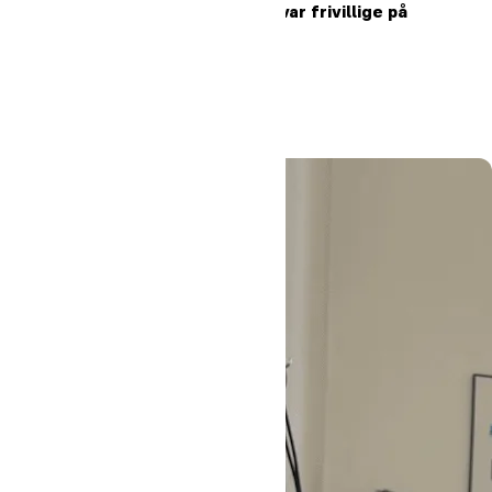
højskoleelever fra Oure var frivillige på
Heartland
Læs mere
#Oure
#Højskole