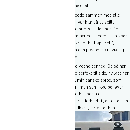
varme tilbage på sin tid på Oure Idrætshøjskole.
”Jeg nød at have en hverdag, hvor jeg boede sammen med alle
mine venner og der var altid nogen, som var klar på at spille
beachvolley, gå i krea, se film eller spille brætspil. Jeg har fået
venner, som er meget forskellige og som har helt andre interesser
end jeg selv, og det er faktisk dét, der gør det helt specielt”,
fortæller han og fortsætter snakken om den personlige udvikling
han har gennemgået i sin tid på højskole.
”Jeg lærte at have mere engagement og vedholdenhed. Og så har
jeg lagt min illusion om, at jeg skal være perfekt til side, hvilket har
givet mig mere selvtillid – fx i forhold til min danske sprog, som
selvfølgelig er blevet bedre på højskolen, men som ikke behøver
være perfekt. Derudover er jeg blevet bedre i sociale
sammenhænge og læser situationer bedre i forhold til, at jeg enten
kan have meget energi eller være helt udkørt”, fortæller han.