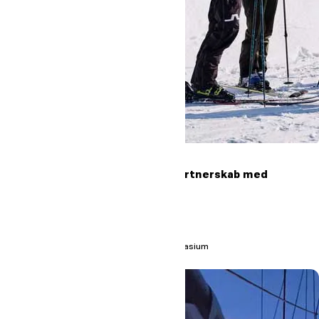
Skolerne i Oure indgår partnerskab med
Højmark Rejser
Læs mere
#Oure
#Højskole
#Efterskole
#Gymnasium