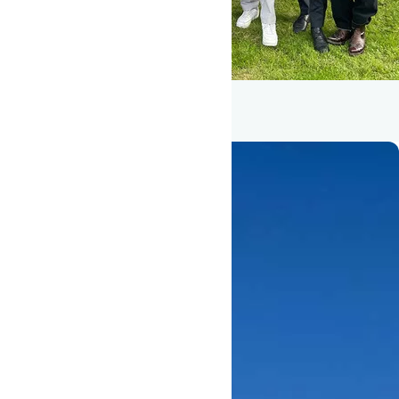
Flere fortællinger fra Oure
Idrætshøjskole